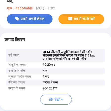
धातु
मूल्य：negotiable
MOQ：1 सेट
सबसे अच्छी कीमत
अब से संपर्क करें
उत्पाद विवरण
,
OEM सीएनसी एल्यूमीनियम काटने की मशीन
हाई लाइट
,
सीएनसी एल्यूमीनियम काटने की मशीन 7.5 kw
7.5 kw सीएनसी रॉड काटने की मशीन
आपूर्ति की क्षमता
10-20 सेट
उत्पत्ति के प्लेस
चीन
न्यूनतम आदेश मात्रा
1 सेट
पैकेजिंग विवरण
कंटेनर में नग्न
प्रसव के समय
90-120 दिन
और देखो